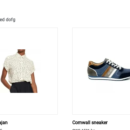
sed dofg
ajan
Cornwall sneaker