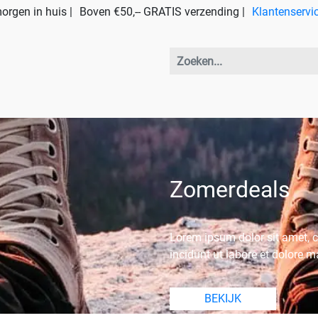
orgen in huis |
Boven €50,-- GRATIS verzending |
Klantenservi
Zomerdeals
Lorem ipsum dolor sit amet, c
incidunt ut labore et dolore 
BEKIJK