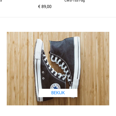
45
CWS-1531-bg
€ 89,00
BEKIJK