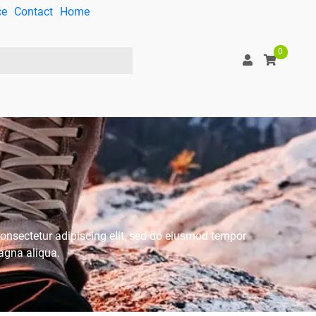
ce
Contact
Home
0
onsectetur adipiscing elit, sed do eiusmod tempor
magna aliqua.