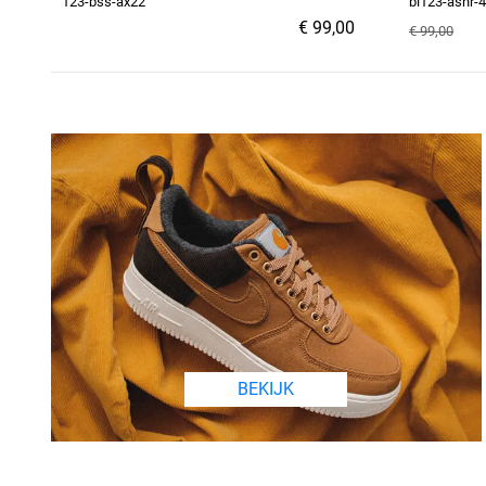
123-bss-ax22
bl123-ashr-
€ 99,00
€ 99,00
BEKIJK